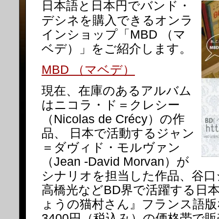
日本語と日本円でバンド・
デシネを購入できるオンラ
インショップ「MBD （マ
ベデ）」をご紹介します。
MBD （マベデ）
現在、在庫のあるアルバム
はニコラ・ド＝クレシー
（Nicolas de Crécy）の作
品、 日本で活動するジャン
＝ダヴィド・モルヴァン
（Jean -David Morvan）が
シナリオを担当した作品、谷口
高橋光などBD界で活躍する日
ょうの猫村さん』フランス語版な
3400円（税込み）の価格帯で