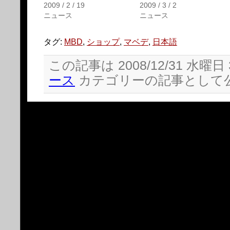
ィ
く
2009 / 2 / 19
2009 / 3 / 2
ン
だ
ニュース
ニュース
ド
さ
ウ
い
で
(新
開
し
タグ:
MBD
,
ショップ
,
マベデ
,
日本語
き
い
ま
ウ
す)
ィ
この記事は 2008/12/31 水曜日 
ン
ド
ウ
ース
カテゴリーの記事として
で
開
き
ま
す)