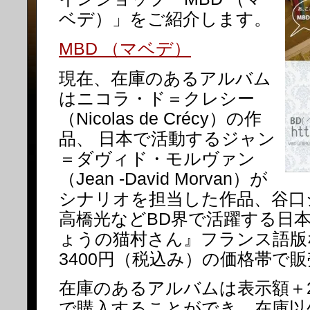
ベデ）」をご紹介します。
MBD （マベデ）
現在、在庫のあるアルバム
はニコラ・ド＝クレシー
（Nicolas de Crécy）の作
品、 日本で活動するジャン
＝ダヴィド・モルヴァン
（Jean -David Morvan）が
シナリオを担当した作品、谷口
高橋光などBD界で活躍する日
ょうの猫村さん』フランス語版な
3400円（税込み）の価格帯で
在庫のあるアルバムは表示額＋2
で購入することができ、在庫以