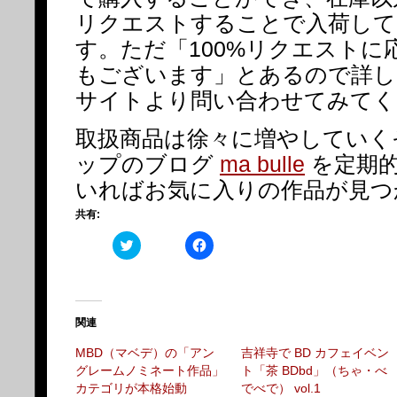
リクエストすることで入荷して
す。ただ「100%リクエストに
もございます」とあるので詳し
サイトより問い合わせてみてく
取扱商品は徐々に増やしていく
ップのブログ
ma bulle
を定期
いればお気に入りの作品が見つ
共有:
ク
Facebook
リ
で
ッ
共
ク
有
し
す
て
る
Twitter
に
で
は
関連
共
ク
有
リ
MBD（マベデ）の「アン
吉祥寺で BD カフェイベン
(新
ッ
し
ク
グレームノミネート作品」
ト「茶 BDbd」（ちゃ・べ
い
し
カテゴリが本格始動
でべで） vol.1
ウ
て