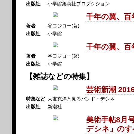
出版社
小学館集英社プロダクション
千年の翼、百
著者
谷口ジロー(著)
出版社
小学館
千年の翼、百
著者
谷口ジロー(著)
出版社
小学館
【雑誌などの特集】
芸術新潮 2016
特集など
大友克洋と見るバンド・デシネ
出版社
新潮社
美術手帖8月
デシネ」のす