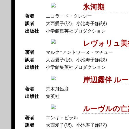
氷河期
著者
ニコラ・ド・クレシー
訳者
大西愛子(訳)、小池寿子(解説)
出版社
小学館集英社プロダクション
レヴォリュ美
著者
マルク=アントワーヌ・マチュー
訳者
大西愛子(訳)、小池寿子(解説)
出版社
小学館集英社プロダクション
岸辺露伴 ル
著者
荒木飛呂彦
出版社
集英社
ルーヴルの亡
著者
エンキ・ビラル
訳者
大西愛子(訳)、小池寿子(解説)