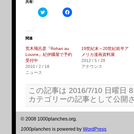
共有:
ク
Facebook
リ
で
ッ
共
ク
有
し
す
て
る
Twitter
に
で
は
関連
共
ク
有
リ
荒木飛呂彦『Rohan au
19世紀末～20世紀前半ア
(新
ッ
し
ク
Louvre』紀伊國屋で予約
メリカ漫画資料展
い
し
受付中
2012 / 5 / 28
ウ
て
ィ
く
2010 / 2 / 18
アナウンス
ン
だ
ニュース
ド
さ
ウ
い
で
(新
開
し
この記事は 2016/7/10 日曜日 8
き
い
ま
ウ
す)
ィ
カテゴリーの記事として公開
ン
ド
ウ
で
開
© 2008 1000planches.org.
き
ま
す)
1000planches
is powered by
WordPress