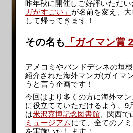
昨年秋に開催しご好評いただい
ガがすごい」
が名前を変え、大
して帰ってきます！
その名も
「ガイマン賞 2
アメコミやバンドデシネの垣根
紹介された海外マンガ(ガイマン
うと言う企画です！
今回はより多くの方に海外マン
に役立てていただけるよう、9月
は
米沢嘉博記念図書館
、関西で
ミュージアム
にて、全てのノミ
を実施いたします！