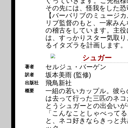
ぐっていきます。ご先祖様
その先には、怪我をした恐
【バーバリブのミュージカ
リブ監督のもと、一家みん
の稽古をしています。主役
は、すっかりスター気取り
るイタズラを計画します。
シュガー
セルジュ・バーゲン
著者
坂本美雨 (監修)
訳者
飛鳥新社
出版社
一組の若いカップル。彼ら
概要
は去って行った三匹のネコ
とうシュガーとの出会いが
「こんなことしゃべってる
と、ネコ好きならきっと共