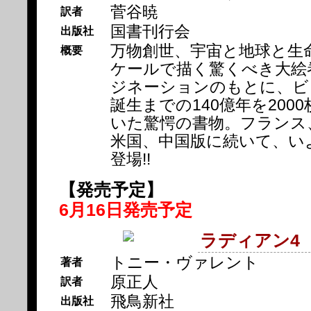
菅谷暁
訳者
国書刊行会
出版社
万物創世、宇宙と地球と生
概要
ケールで描く驚くべき大絵
ジネーションのもとに、ビ
誕生までの140億年を200
いた驚愕の書物。フランス
米国、中国版に続いて、い
登場!!
【発売予定】
6月16日発売予定
ラディアン4
トニー・ヴァレント
著者
原正人
訳者
飛鳥新社
出版社