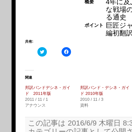
4年に
概要
な戦場
る通史
巨匠ジ
ポイント
編初翻
共有:
ク
Facebook
リ
で
ッ
共
ク
有
し
す
て
る
Twitter
に
で
は
関連
共
ク
有
リ
邦訳バンドデシネ・ガイ
邦訳バンド・デシネ・ガイ
(新
ッ
し
ク
ド 2011年版
ド 2010年版
い
し
2011 / 11 / 1
2010 / 11 / 3
ウ
て
ィ
く
アナウンス
資料
ン
だ
ド
さ
ウ
い
で
(新
この記事は 2016/6/9 木曜日 8:
開
し
き
い
カテゴリーの記事として公開
ま
ウ