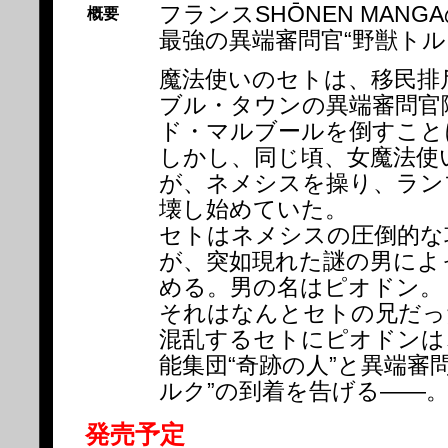
フランスSHŌNEN MANGA
概要
最強の異端審問官“野獣トルク
魔法使いのセトは、移民排
ブル・タウンの異端審問官
ド・マルブールを倒すこと
しかし、同じ頃、女魔法使
が、ネメシスを操り、ラン
壊し始めていた。
セトはネメシスの圧倒的な
が、突如現れた謎の男によ
める。男の名はピオドン。
それはなんとセトの兄だっ
混乱するセトにピオドンは
能集団“奇跡の人”と異端審
ルク”の到着を告げる――
発売予定