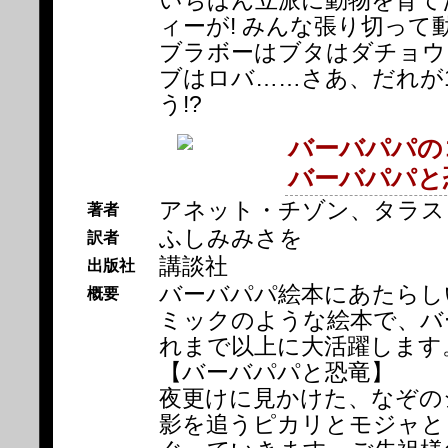
いちばん立派に動物を育て
ィーが! みんな張り切って
ブラボーはブタはダチョウ
ブはロバ……さあ、だれが
う!?
バーバパパの
バーバパパと
アネット・チゾン、タラス
著者
ふしみみさを
訳者
講談社
出版社
バーバパパ絵本にあたらしい
概要
ミックのような絵本で、バ
れまで以上に大活躍します
【バーバパパと恐竜】
夜更けに見かけた、なぞの
影を追うピカリとモジャと