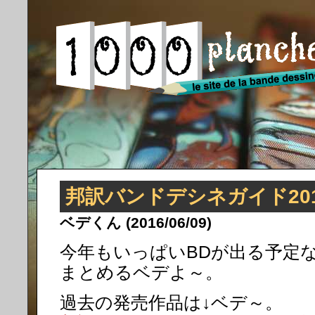
邦訳バンドデシネガイド20
ベデくん (2016/06/09)
今年もいっぱいBDが出る予定
まとめるベデよ～。
過去の発売作品は↓ベデ～。