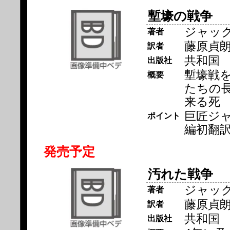
塹壕の戦争
ジャッ
著者
藤原貞
訳者
共和国
出版社
塹壕戦
概要
たちの
来る死
巨匠ジ
ポイント
編初翻
発売予定
汚れた戦争
ジャッ
著者
藤原貞
訳者
共和国
出版社