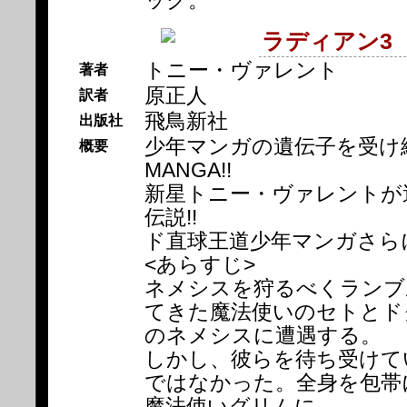
ック。
ラディアン3
トニー・ヴァレント
著者
原正人
訳者
飛鳥新社
出版社
少年マンガの遺伝子を受け
概要
MANGA!!
新星トニー・ヴァレントが
伝説!!
ド直球王道少年マンガさらに
<あらすじ>
ネメシスを狩るべくランブ
てきた魔法使いのセトとド
のネメシスに遭遇する。
しかし、彼らを待ち受けて
ではなかった。全身を包帯
魔法使いグリムに