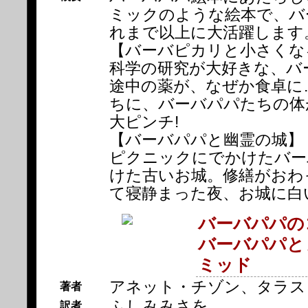
ミックのような絵本で、バ
れまで以上に大活躍します
【バーバピカリと小さくな
科学の研究が大好きな、バ
途中の薬が、なぜか食卓に
ちに、バーバパパたちの体
大ピンチ!
【バーバパパと幽霊の城】
ピクニックにでかけたバー
けた古いお城。修繕がおわ
て寝静まった夜、お城に白
バーバパパの
バーバパパと
ミッド
アネット・チゾン、タラス
著者
ふしみみさを
訳者