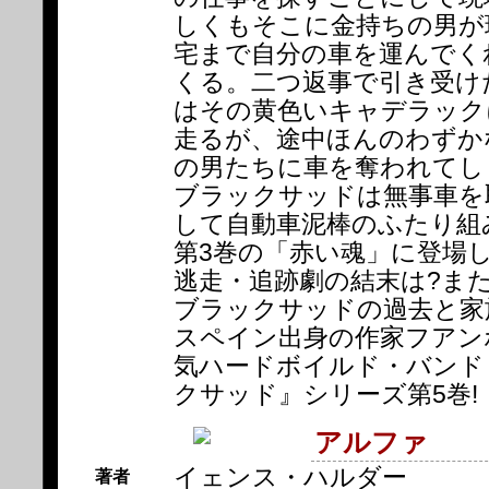
しくもそこに金持ちの男が
宅まで自分の車を運んでく
くる。二つ返事で引き受け
はその黄色いキャデラック
走るが、途中ほんのわずか
の男たちに車を奪われてし
ブラックサッドは無事車を
して自動車泥棒のふたり組
第3巻の「赤い魂」に登場
逃走・追跡劇の結末は?ま
ブラックサッドの過去と家
スペイン出身の作家フアン
気ハードボイルド・バンド
クサッド』シリーズ第5巻!
アルファ
イェンス・ハルダー
著者