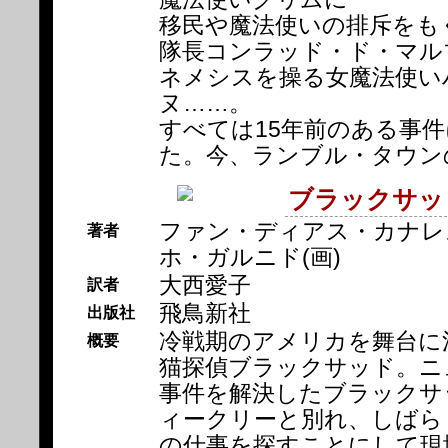
移民や魔法使いの排斥をも
隊長コンラッド・ド・マル
ネメシスを操る女魔法使い
ヌ……。
すべては15年前のある事
た。今、ランブル・タウンの
ブラックサッ
ファン・ディアス・カナレス
著者
ホ・ガルニド(画)
大西愛子
訳者
飛鳥新社
出版社
冷戦期のアメリカを舞台に
概要
猫探偵ブラックサッド。ニ
事件を解決したブラックサ
ィークリーと別れ、しばら
の仕事を探すことにして現