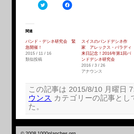
ク
Facebook
リ
で
ッ
共
ク
有
し
す
て
る
Twitter
に
で
は
関連
共
ク
有
リ
バンド・デシネ研究会 緊
スイスのバンドデシネ作
(新
ッ
し
ク
急開催！
家 アレックス・バラディ
い
し
2015 / 11 / 16
来日記念！2016年第1回バ
ウ
て
ィ
く
類似投稿
ンドデシネ研究会
ン
だ
2016 / 3 / 26
ド
さ
ウ
い
アナウンス
で
(新
開
し
き
い
ま
ウ
この記事は 2015/8/10 月曜日 7
す)
ィ
ン
ウンス
カテゴリーの記事とし
ド
ウ
た。
で
開
き
ま
す)
© 2008 1000planches.org.