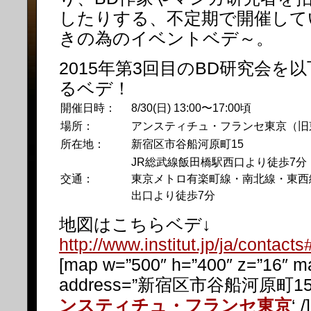
したりする、不定期で開催して
きの為のイベントベデ～。
2015年第3回目のBD研究会を
るベデ！
開催日時：
8/30(日) 13:00〜17:00頃
場所：
アンスティチュ・フランセ東京（旧
所在地：
新宿区市谷船河原町15
JR総武線飯田橋駅西口より徒歩7分
交通：
東京メトロ有楽町線・南北線・東西
出口より徒歩7分
地図はこちらベデ↓
http://www.institut.jp/ja/contact
[map w=”500″ h=”400″ z=”16″ m
address=”新宿区市谷船河原町15″ i
ンスティチュ・フランセ東京
‘ /]