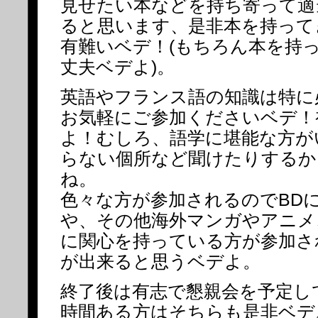
見せたい本などを持ち寄って適
ると思います、是非本を持って
有難いベデ！(もちろん本を持
丈夫ベデよ)。
英語やフランス語の知識は特に
お気軽にご参加くださいベデ！
よ！むしろ、語学に堪能な方が
らない個所など聞けたりするか
ね。
色々な方が参加されるのでBD
や、その他海外マンガやアニメ
に関心を持っている方が参加さ
が出来ると思うベデよ。
終了後は有志で懇親会を予定し
時間ある方はそちらも是非ベデ