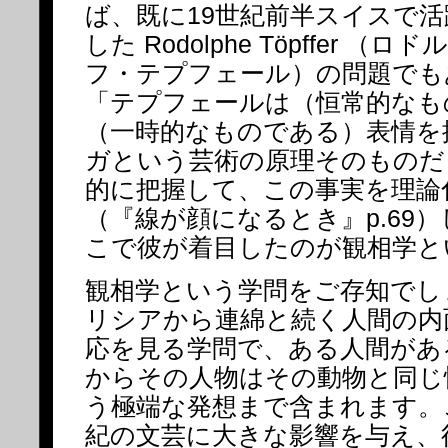
ば、既に19世紀前半スイスで活
した Rodolphe Töpffer （ロドル
フ・テプフェール）の問題でも
「テプフェールは（恒常的なも
（一時的なものである）表情を
ガという芸術の原理そのものだ
的に把握して、この事実を理論
（『線が顔になるとき』p.69
こで彼が着目したのが観相学と
観相学という学問をご存知でし
リシアから連綿と続く人間の内
応を見る学問で、ある人間があ
からその人物はその動物と同じ
う極端な発想まで含まれます。
紀の文芸に大きな影響を与え、