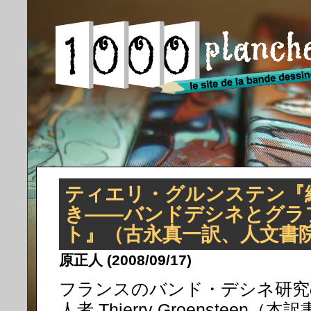
ティエリ・グルンステン『
き――バンドデシネとグラ
ト』（古永真一訳、人文書
原正人 (2008/09/17)
フランスのバンド・デシネ研究
人者 Thierry Groensteen（本