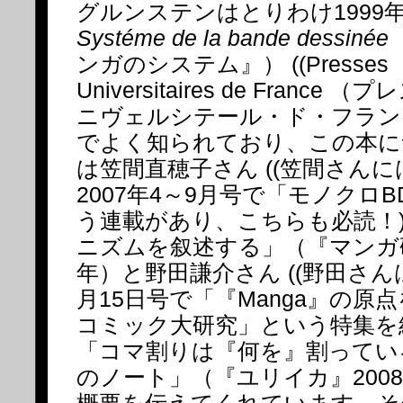
グルンステンはとりわけ1999
Systéme de la bande dessinée
ンガのシステム』） ((Presses
Universitaires de France 
ニヴェルシテール・ド・フランス
でよく知られており、この本に
は笠間直穂子さん ((笠間さん
2007年4～9月号で「モノクロ
う連載があり、こちらも必読！)
ニズムを叙述する」（『マンガ研究』v
年）と野田謙介さん ((野田さんは
月15日号で「『Manga』の原
コミック大研究」という特集を組
「コマ割りは『何を』割ってい
のノート」（『ユリイカ』2008