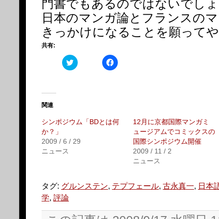
門書でもあるのではないでしょ
日本のマンガ論とフランスのマ
きっかけになることを願ってや
共有:
ク
Facebook
リ
で
ッ
共
ク
有
し
す
て
る
Twitter
に
で
は
関連
共
ク
有
リ
シンポジウム「BDとは何
12月に京都国際マンガミ
(新
ッ
し
ク
か？」
ュージアムでコミックスの
い
し
2009 / 6 / 29
国際シンポジウム開催
ウ
て
ィ
く
ニュース
2009 / 11 / 2
ン
だ
ニュース
ド
さ
ウ
い
で
(新
開
し
タグ:
グルンステン
,
テプフェール
,
古永真一
,
日本
き
い
ま
ウ
学
,
評論
す)
ィ
ン
ド