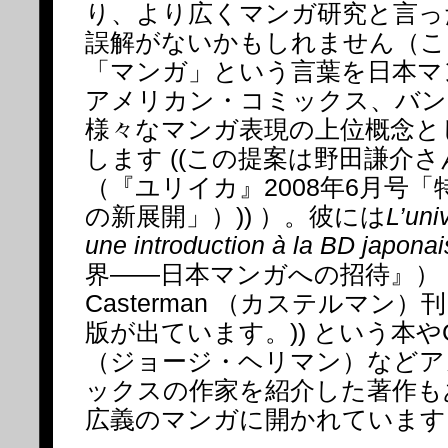
り、より広くマンガ研究と言っ
誤解がないかもしれません（こ
「マンガ」という言葉を日本マ
アメリカン・コミックス、バン
様々なマンガ表現の上位概念と
します ((この提案は野田謙介
（『ユリイカ』2008年6月号
の新展開」）)) ）。彼には
L’uni
une introduction à la BD japona
界――日本マンガへの招待』） ((
Casterman （カステルマン）
版が出ています。)) という本やGeor
（ジョージ・ヘリマン）などア
ックスの作家を紹介した著作も
広義のマンガに開かれています