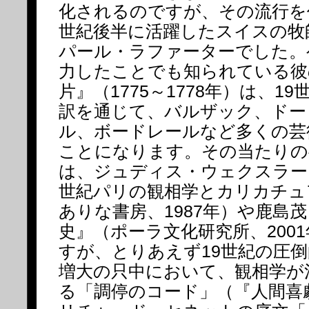
化されるのですが、その流行を
世紀後半に活躍したスイスの牧
パール・ラファーターでした。
力したことでも知られている彼
片』（1775～1778年）は、1
訳を通じて、バルザック、ドー
ル、ボードレールなど多くの芸
ことになります。その当たりの
は、ジュディス・ウェクスラー
世紀パリの観相学とカリカチュ
ありな書房、1987年）や鹿島
史』（ポーラ文化研究所、200
すが、とりあえず19世紀の圧
増大の只中において、観相学が
る「調停のコード」（『人間喜