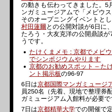
の動きも伝わってきました。5
ンガミュージアムで「メビウス
そのオープニングイベントとし
村田蓮爾
との公開対談が6日に
たろう・大友克洋の公開鼎談が
うです。
たけくまメモ : 京都でメビ
でシンポジウムやります
京都のお勧めスポット – た
ント掲示板
の96-97
6日は
京都国際マンガミュージ
員250名（先着、現地で整理券
ガミュージアム入館料が必要で
7日は
京都精華大学
での開催で定