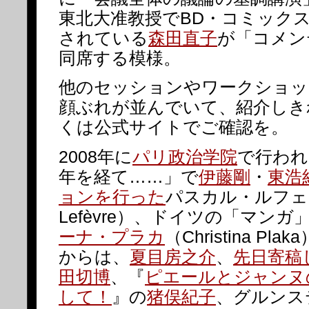
東北大准教授でBD・コミック
されている
森田直子
が「コメン
同席する模様。
他のセッションやワークショッ
顔ぶれが並んでいて、紹介しき
くは公式サイトでご確認を。
2008年に
パリ政治学院
で行われ
年を経て……」で
伊藤剛
・
東浩
ョンを行った
パスカル・ルフェー
Lefèvre）、ドイツの「マンガ
ーナ・プラカ
（Christina P
からは、
夏目房之介
、
先日寄稿
田切博
、『
ピエールとジャンヌ
して！
』の
猪俣紀子
、グルンス