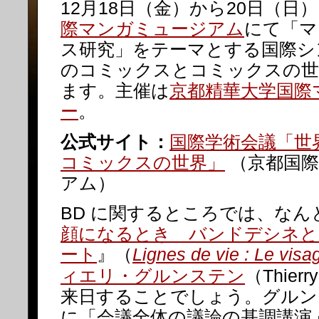
12月18日（金）から20日（日
際マンガミュージアム
にて「マ
ス研究」をテーマとする国際シ
のコミックスとコミックスの世
ます。主催は
京都精華大学国際
ー
。
公式サイト：
国際学術会議「世
コミックスの世界」
（京都国際
アム）
BD に関するところでは、なん
顔になるとき バンドデシネと
ート
』（
Lignes de vie : Le visa
ィエリ・グルンステン
（Thierr
来日することでしょう。グルン
に「会議全体の議論の基調講演