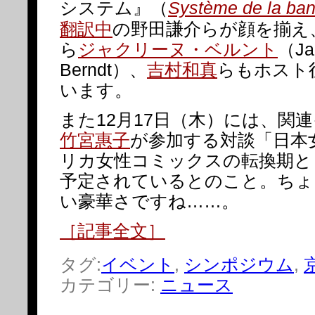
システム』（
Système de la ba
翻訳中
の野田謙介らが顔を揃え
ら
ジャクリーヌ・ベルント
（Ja
Berndt）、
吉村和真
らもホスト
います。
また12月17日（木）には、関
竹宮惠子
が参加する対談「日本
リカ女性コミックスの転換期と
予定されているとのこと。ちょ
い豪華さですね……。
［記事全文］
タグ:
イベント
,
シンポジウム
,
カテゴリー:
ニュース