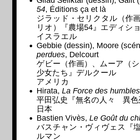
Gilad Seliktar (dessin), Galit 
54
, Éditions ça et là
ジラッド・セリクタル（作
リオ）『農場54』エディシ
イスラエル
Gebbie (dessin), Moore (scén
perdues
, Delcourt
ゲビー（作画）、ムーア（シ
少女たち』デルクール
アメリカ
Hirata,
La Force des humbles
平田弘史『無名の人々 異色
日本
Bastien Vivès,
Le Goût du ch
バスチャン・ヴィヴェス『
ルマン