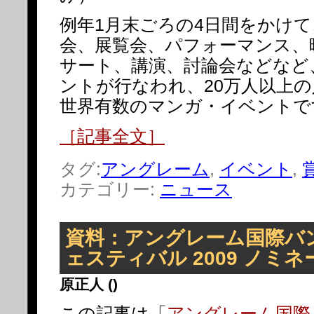
例年1月末ごろの4日間をかけ
会、展覧会、パフォーマンス、
サート、講演、討論会などなど
ントが行なわれ、20万人以上
世界有数のマンガ・イベントで
［記事全文］
タグ:
アングレーム
,
イベント
,
カテゴリー:
ニュース
資料：アングレーム国際バ
ェスティバル 2009 ノミ
原正人 ()
この記事は「
アングレーム国際