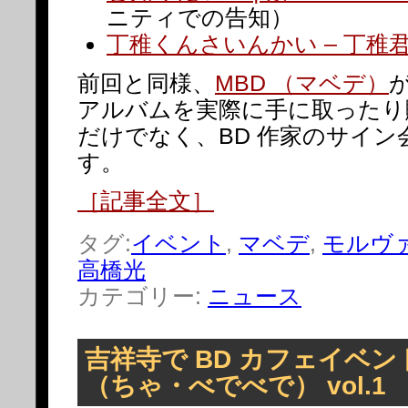
ニティでの告知）
丁稚くんさいんかい – 丁稚
前回と同様、
MBD （マベデ）
アルバムを実際に手に取ったり
だけでなく、BD 作家のサイン
す。
［記事全文］
タグ:
イベント
,
マベデ
,
モルヴ
高橋光
カテゴリー:
ニュース
吉祥寺で BD カフェイベント
（ちゃ・べでべで） vol.1