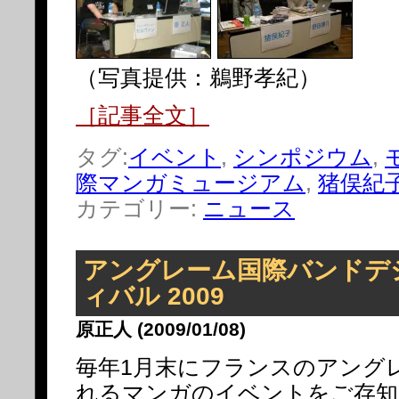
（写真提供：鵜野孝紀）
［記事全文］
タグ:
イベント
,
シンポジウム
,
際マンガミュージアム
,
猪俣紀
カテゴリー:
ニュース
アングレーム国際バンドデ
ィバル 2009
原正人 (2009/01/08)
毎年1月末にフランスのアング
れるマンガのイベントをご存