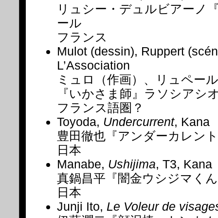
リュシー・デュルビアーノ
ール
フランス
Mulot (dessin), Ruppert (scén
L’Association
ミュロ（作画）、リュペー
『いかさま師』ラソシアシ
フランス語圏？
Toyoda,
Undercurrent
, Kana
豊田徹也『アンダーカレン
日本
Manabe,
Ushijima
, T3, Kana
真鍋昌平『闇金ウシジマくん
日本
Junji Ito,
Le Voleur de visage