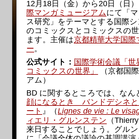
12月18日（金）から20日（日
際マンガミュージアム
にて「マ
ス研究」をテーマとする国際シ
のコミックスとコミックスの世
ます。主催は
京都精華大学国際
ー
。
公式サイト：
国際学術会議「世
コミックスの世界」
（京都国際
アム）
BD に関するところでは、なん
顔になるとき バンドデシネと
ート
』（
Lignes de vie : Le visa
ィエリ・グルンステン
（Thierr
来日することでしょう。グルン
に「会議全体の議論の基調講演