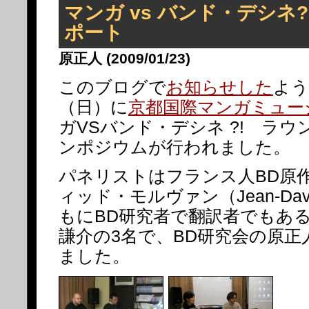
マンガ vs バンド・デシネ?
ポート
原正人 (2009/01/23)
このブログで
お知らせした
よう
（日）に
京都国際マンガミュー
ガVSバンド・デシネ ?! ラウ
ンポジウムが行われました。
パネリストはフランス人BD原
ィッド・モルヴァン（Jean-Davi
もにBD研究者で翻訳者でもあ
謙介の3名で、BD研究会の原正
ました。