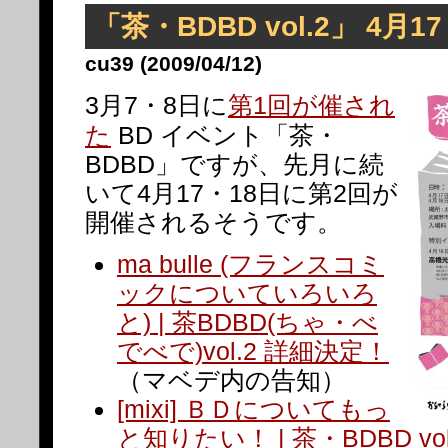
「茶・BDBD vol.2」 4月
cu39 (2009/04/12)
3月7・8日に
第1回が催され
た
BD イベント「茶・
BDBD」ですが、先月に続
いて4月17・18日に第2回が
開催されるそうです。
ma bulle (フランスコミ
ックについていろいろ
と) | 茶BDBD(ちゃ・べ
でべで)vol.2 詳細決定！
（マベデ内の告知）
[mixi] ＢＤについてもっ
と知りたい！ | 茶・BDBD vol