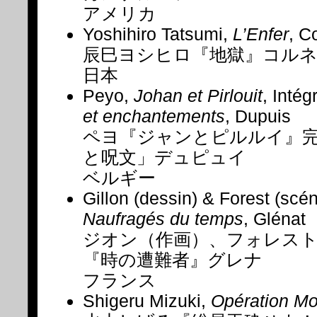
アメリカ
Yoshihiro Tatsumi,
L’Enfer
, C
辰巳ヨシヒロ『地獄』コル
日本
Peyo,
Johan et Pirlouit
, Intég
et enchantements
, Dupuis
ペヨ『ジャンとピルルイ』完
と呪文」デュピュイ
ベルギー
Gillon (dessin) & Forest (scén
Naufragés du temps
, Glénat
ジオン（作画）、フォレス
『時の遭難者』グレナ
フランス
Shigeru Mizuki,
Opération Mo