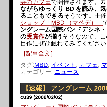
寺のカフェ
で開催されます。
カ
ながらゆっくり BD を読み、
ることもできる
そうです。主催
ショップ「MBD （マベデ）」
ングレーム国際バンドデシネ・
の
受賞作
が揃う
そうなので、こ
目作にぜひ触れてみてください
［記事全文］
タグ:
MBD
,
イベント
,
カフェ
,
カテゴリー:
ニュース
【速報】 アングレーム 200
cu39 (2009/02/02)
アングレーム国際バンドデシネ