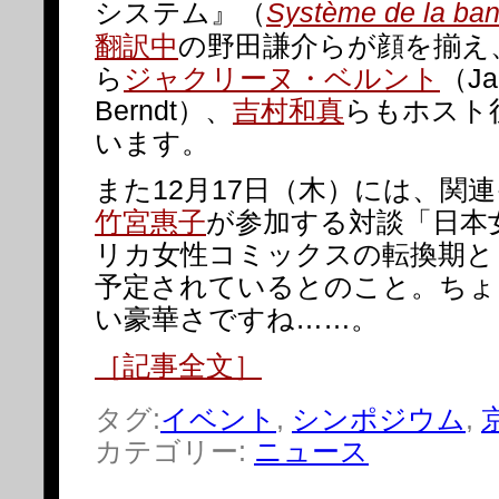
システム』（
Système de la ba
翻訳中
の野田謙介らが顔を揃え
ら
ジャクリーヌ・ベルント
（Ja
Berndt）、
吉村和真
らもホスト
います。
また12月17日（木）には、関
竹宮惠子
が参加する対談「日本
リカ女性コミックスの転換期と
予定されているとのこと。ちょ
い豪華さですね……。
［記事全文］
タグ:
イベント
,
シンポジウム
,
カテゴリー:
ニュース