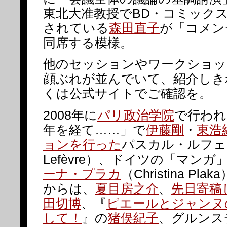
東北大准教授でBD・コミック
されている
森田直子
が「コメン
同席する模様。
他のセッションやワークショッ
顔ぶれが並んでいて、紹介しき
くは公式サイトでご確認を。
2008年に
パリ政治学院
で行われ
年を経て……」で
伊藤剛
・
東浩
ョンを行った
パスカル・ルフェー
Lefèvre）、ドイツの「マンガ
ーナ・プラカ
（Christina P
からは、
夏目房之介
、
先日寄稿
田切博
、『
ピエールとジャンヌ
して！
』の
猪俣紀子
、グルンス