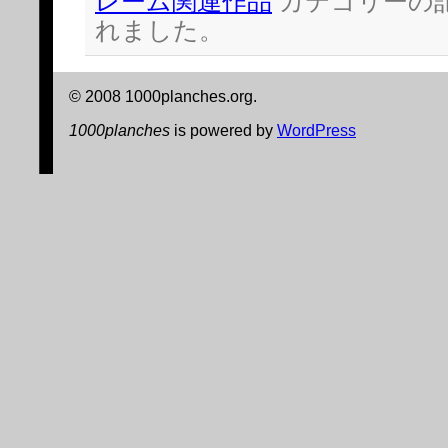
レーム関連作品
カテゴリーの
ま
ウ
す)
ィ
れました。
ン
ド
ウ
で
開
き
© 2008 1000planches.org.
ま
す)
1000planches
is powered by
WordPress