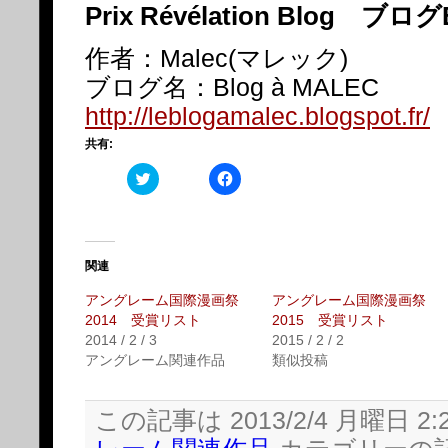
Prix Révélation Blog ブ
作者：Malec(マレック)
ブログ名：Blog à MALEC
http://leblogamalec.blogspot.fr/
共有:
ク
Facebook
リ
で
ッ
共
ク
有
し
す
て
る
Twitter
に
で
は
関連
共
ク
有
リ
アングレーム国際漫画祭
アングレーム国際漫画祭
(新
ッ
し
ク
2014 受賞リスト
2015 受賞リスト
い
し
2014 / 2 / 3
2015 / 2 / 2
ウ
て
ィ
く
アングレーム関連作品
類似投稿
ン
だ
ド
さ
ウ
い
で
(新
この記事は 2013/2/4 月曜日 2:
開
し
き
い