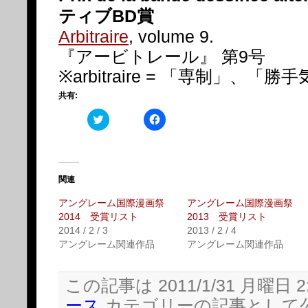
ティブBD賞
Arbitraire
, volume 9.
『アービトレール』 第9号
※arbitraire = 「専制」、「
共有:
ク
Facebook
リ
で
ッ
共
ク
有
し
す
て
る
Twitter
に
で
は
関連
共
ク
有
リ
アングレーム国際漫画祭
アングレーム国際漫画祭
(新
ッ
し
ク
2014 受賞リスト
2013 受賞リスト
い
し
2014 / 2 / 3
2013 / 2 / 4
ウ
て
ィ
く
アングレーム関連作品
アングレーム関連作品
ン
だ
ド
さ
ウ
い
で
(新
この記事は 2011/1/31 月曜日 2
開
し
き
い
ース
カテゴリーの記事として
ま
ウ