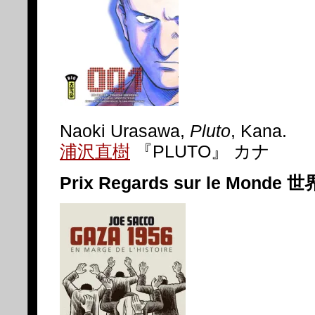
Naoki Urasawa,
Pluto
, Kana.
浦沢直樹
『PLUTO』 カナ
Prix Regards sur le Mond