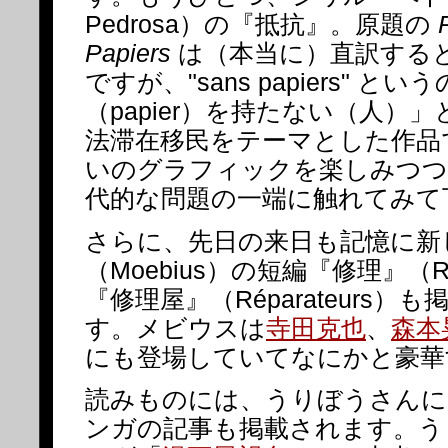
Pedrosa）の『抵抗』。原題の
Papiers
は（本当に）直訳する
ですが、"sans papiers" 
（papier）を持たない（人）
法滞在移民をテーマとした作品
いのグラフィックを楽しみつつ
代的な問題の一端に触れてみて
さらに、先日の来日も記憶に新
（Moebius）の短編『修理』（Rép
『修理屋』（Réparateurs）
す。メビウスは
寺田克也
、
森本
にも登場していてなにかと豪華
読みものには、うりぼうさんに
ンガの記事も掲載されます。う