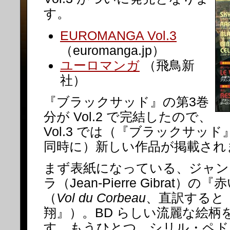
す。
EUROMANGA Vol.3
（euromanga.jp）
ユーロマンガ
（飛鳥新
社）
『ブラックサッド』の第3巻
分が Vol.2 で完結したので、
Vol.3 では（『ブラックサッ
同時に）新しい作品が掲載され
まず表紙になっている、ジャン
ラ（Jean-Pierre Gibrat
（
Vol du Corbeau
、直訳すると
翔』）。BD らしい流麗な絵柄
す。もうひとつ、シリル・ペドロサ