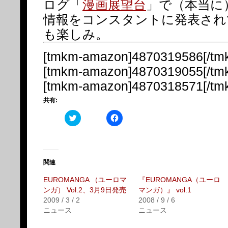
ログ「
漫画展望台
」で（本当に
情報をコンスタントに発表され
も楽しみ。
[tmkm-amazon]4870319586[/tm
[tmkm-amazon]4870319055[/tm
[tmkm-amazon]4870318571[/tm
共有:
ク
Facebook
リ
で
ッ
共
ク
有
し
す
て
る
Twitter
に
で
は
関連
共
ク
有
リ
EUROMANGA （ユーロマ
『EUROMANGA（ユーロ
(新
ッ
し
ク
ンガ） Vol.2、3月9日発売
マンガ）』 vol.1
い
し
2009 / 3 / 2
2008 / 9 / 6
ウ
て
ィ
く
ニュース
ニュース
ン
だ
ド
さ