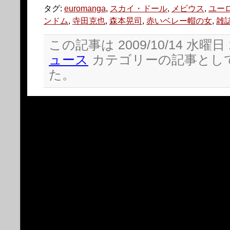
ウ
い
で
(新
タグ:
euromanga
,
スカイ・ドール
,
メビウス
,
ユー
開
し
ンドム
,
寺田克也
き
,
森本晃司
い
,
赤いベレー帽の女
,
雑
ま
ウ
す)
ィ
ン
この記事は 2009/10/14 水曜日 
ド
ウ
ュース
カテゴリーの記事とし
で
開
た。
き
ま
す)