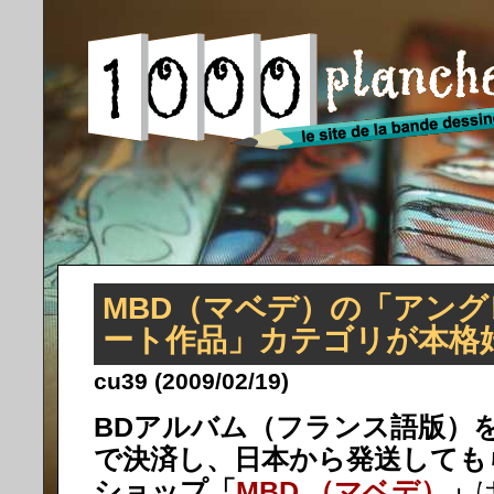
MBD（マベデ）の「アン
ート作品」カテゴリが本格
cu39 (2009/02/19)
BDアルバム（フランス語版）
で決済し、日本から発送しても
ショップ「
MBD （マベデ）
」