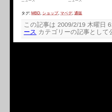
ニュース
ニュース
ド
さ
ウ
い
で
(新
開
し
タグ:
MBD
,
ショップ
,
マベデ
,
通販
き
い
ま
ウ
す)
ィ
この記事は 2009/2/19 木曜日 6
ン
ド
ウ
ース
カテゴリーの記事として
で
開
き
ま
す)