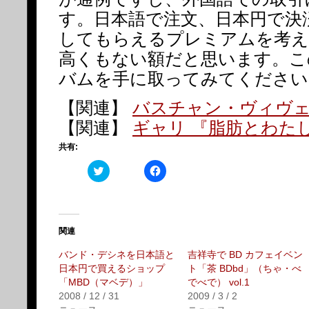
す。日本語で注文、日本円で決
してもらえるプレミアムを考え
高くもない額だと思います。こ
バムを手に取ってみてください
【関連】
バスチャン・ヴィヴェ
【関連】
ギャリ 『脂肪とわた
共有:
ク
Facebook
リ
で
ッ
共
ク
有
し
す
て
る
Twitter
に
で
は
関連
共
ク
有
リ
バンド・デシネを日本語と
吉祥寺で BD カフェイベン
(新
ッ
し
ク
日本円で買えるショップ
ト「茶 BDbd」（ちゃ・べ
い
し
「MBD（マベデ）」
でべで） vol.1
ウ
て
ィ
く
2008 / 12 / 31
2009 / 3 / 2
ン
だ